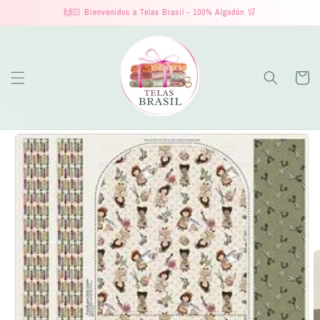
Ir
🙌🏻 Bienvenidos a Telas Brasil - 100% Algodón 🛒
directamente
al contenido
Carrito
Ir
directamente
a la
información
del producto