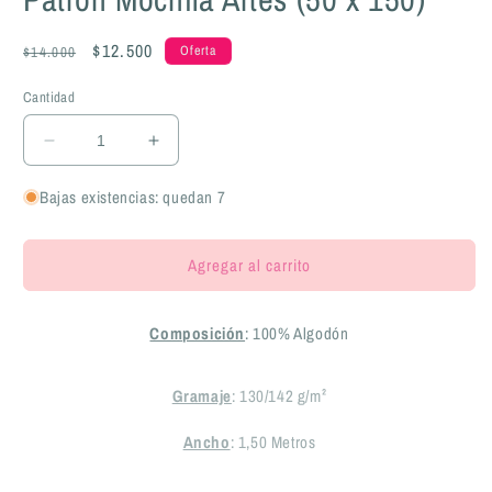
Precio
Precio
$12.500
Oferta
$14.000
habitual
de
Cantidad
oferta
Reducir
Aumentar
cantidad
cantidad
para
para
Bajas existencias: quedan 7
Tricoline
Tricoline
100%
100%
Agregar al carrito
Algodón
Algodón
-
-
PT062
PT062
Composición
: 100% Algodón
Patrón
Patrón
Mochila
Mochila
Artes
Artes
Gramaje
: 130/142 g/m²
(50
(50
x
x
Ancho
: 1,50 Metros
150)
150)