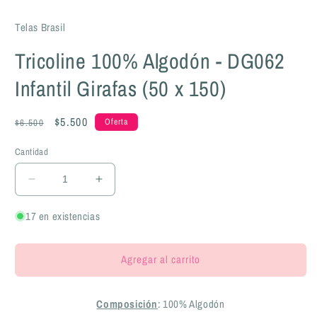
Telas Brasil
Tricoline 100% Algodón - DG062
Infantil Girafas (50 x 150)
Precio
Precio
$5.500
Oferta
$6.500
habitual
de
Cantidad
oferta
Reducir
Aumentar
cantidad
cantidad
para
para
17 en existencias
Tricoline
Tricoline
100%
100%
Agregar al carrito
Algodón
Algodón
-
-
DG062
DG062
Composición
: 100% Algodón
Infantil
Infantil