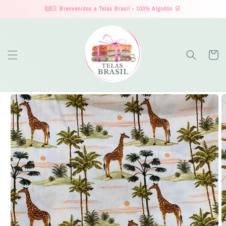
Ir
🙌🏻 Bienvenidos a Telas Brasil - 100% Algodón 🛒
directamente
al contenido
Carrito
Ir
directamente
a la
información
del producto