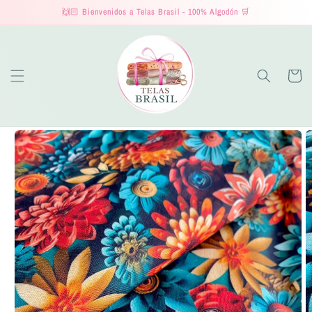
Ir
🙌🏻 Bienvenidos a Telas Brasil - 100% Algodón 🛒
directamente
al contenido
Carrito
Ir
directamente
a la
información
del producto