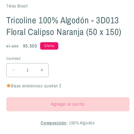
Telas Brasil
Tricoline 100% Algodón - 3D013
Floral Calipso Naranja (50 x 150)
Precio
Precio
$5.500
Oferta
$7.000
habitual
de
Cantidad
oferta
Reducir
Aumentar
cantidad
cantidad
para
para
Bajas existencias: quedan 2
Tricoline
Tricoline
100%
100%
Agregar al carrito
Algodón
Algodón
-
-
3D013
3D013
Composición
: 100% Algodón
Floral
Floral
Calipso
Calipso