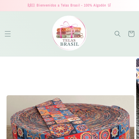
Ir
🙌🏻 Bienvenidos a Telas Brasil - 100% Algodón 🛒
directamente
al contenido
Carrito
Ir
directamente
a la
información
del producto