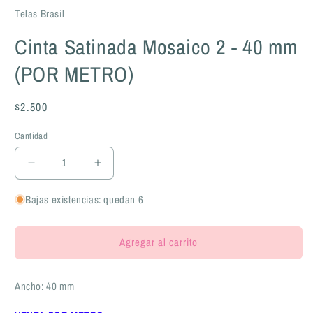
Telas Brasil
Cinta Satinada Mosaico 2 - 40 mm
(POR METRO)
Precio
$2.500
habitual
Cantidad
Reducir
Aumentar
cantidad
cantidad
para
para
Bajas existencias: quedan 6
Cinta
Cinta
Satinada
Satinada
Agregar al carrito
Mosaico
Mosaico
2
2
-
-
Ancho: 40 mm
40
40
mm
mm